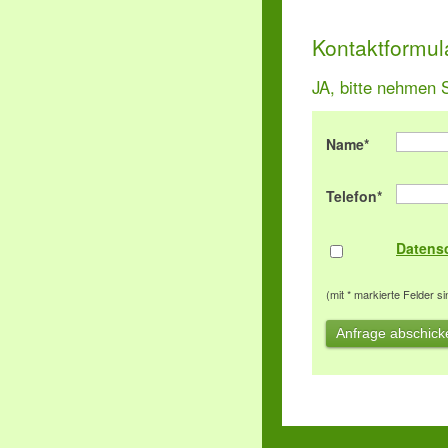
Kontaktformul
JA, bitte nehmen S
Name
*
Telefon*
Datens
(mit * markierte Felder si